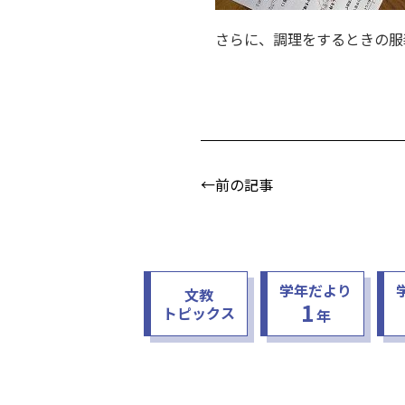
さらに、調理をするときの服装
←前の記事
学年だより
文教
1
トピックス
年