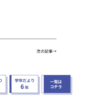
次の記事→
り
学年だより
一覧は
6
コチラ
年