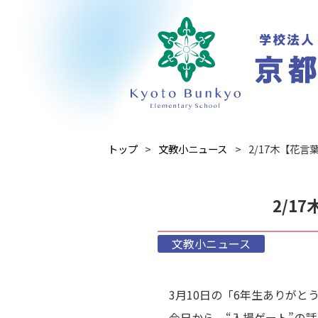
トップ
文教小ニュース
2/17木【花
2/1
文教小ニュース
3月10日の「6年生ありが
今日から、“入場ゲート”の