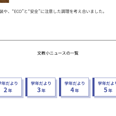
や、“ECO”と“安全”に注意した調理を考え合いました。
文教小ニュースの一覧
学年だより
学年だより
学年だより
学年だよ
2
3
4
5
年
年
年
年