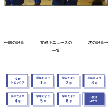
←前の記事
文教小ニュースの
次の記事→
一覧
学年だより
学年だより
学年だより
文教
1
2
3
トピックス
年
年
年
学年だより
学年だより
学年だより
一覧は
4
5
6
コチラ
年
年
年