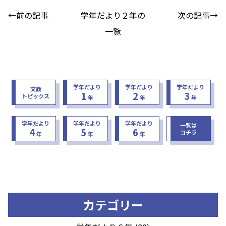
←前の記事
学年だより２年の
次の記事→
一覧
学年だより
学年だより
学年だより
文教
1
2
3
トピックス
年
年
年
学年だより
学年だより
学年だより
一覧は
4
5
6
コチラ
年
年
年
カテゴリー