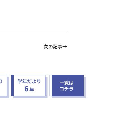
次の記事→
り
学年だより
一覧は
6
コチラ
年