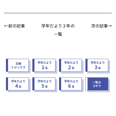
←前の記事
学年だより３年の
次の記事→
一覧
学年だより
学年だより
学年だより
文教
1
2
3
トピックス
年
年
年
学年だより
学年だより
学年だより
一覧は
4
5
6
コチラ
年
年
年