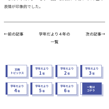
表情が印象的でした。
←前の記事
学年だより４年の
次の記事→
一覧
学年だより
学年だより
学年だより
文教
1
2
3
トピックス
年
年
年
学年だより
学年だより
学年だより
一覧は
4
5
6
コチラ
年
年
年