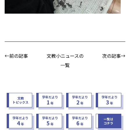
←前の記事
文教小ニュースの
次の記事→
一覧
学年だより
学年だより
学年だより
文教
1
2
3
トピックス
年
年
年
学年だより
学年だより
学年だより
一覧は
4
5
6
コチラ
年
年
年