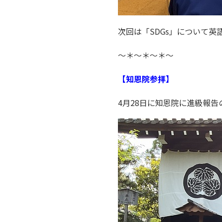
次回は「SDGs」について英
～＊～＊～＊～
【知恩院参拝】
4月28日に知恩院に進級報