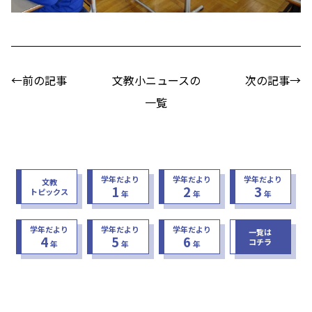
←前の記事
文教小ニュースの
次の記事→
一覧
学年だより
学年だより
学年だより
文教
1
2
3
トピックス
年
年
年
学年だより
学年だより
学年だより
一覧は
4
5
6
コチラ
年
年
年