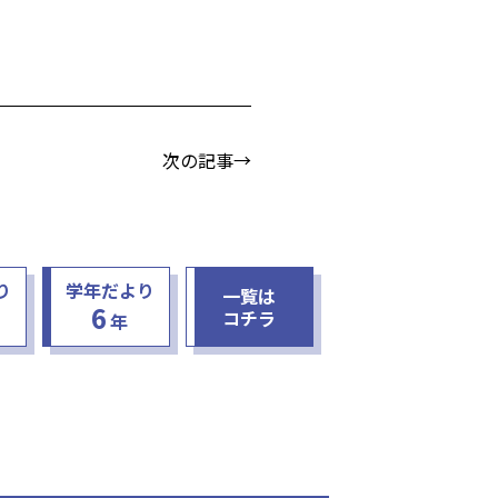
次の記事→
り
学年だより
一覧は
6
コチラ
年