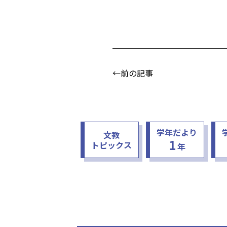
←前の記事
学年だより
文教
1
トピックス
年