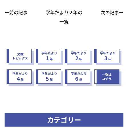
←前の記事
学年だより２年の
次の記事→
一覧
学年だより
学年だより
学年だより
文教
1
2
3
トピックス
年
年
年
学年だより
学年だより
学年だより
一覧は
4
5
6
コチラ
年
年
年
カテゴリー