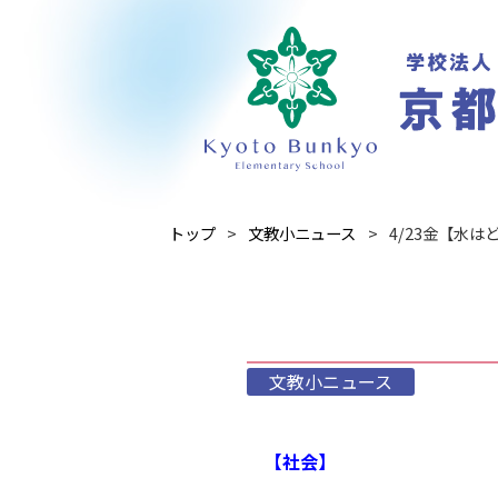
トップ
文教小ニュース
4/23金【水
文教小ニュース
【社会】