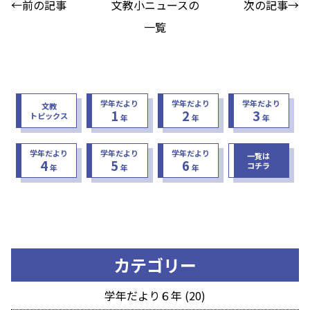
←前の記事
文教小ニュースの
次の記事→
一覧
学年だより
学年だより
学年だより
文教
1
2
3
トピックス
年
年
年
学年だより
学年だより
学年だより
一覧は
4
5
6
コチラ
年
年
年
カテゴリー
学年だより６年 (20)