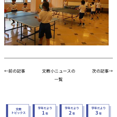
←前の記事
文教小ニュースの
次の記事→
一覧
学年だより
学年だより
学年だより
文教
1
2
3
トピックス
年
年
年