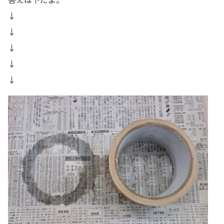
↓
↓
↓
↓
↓