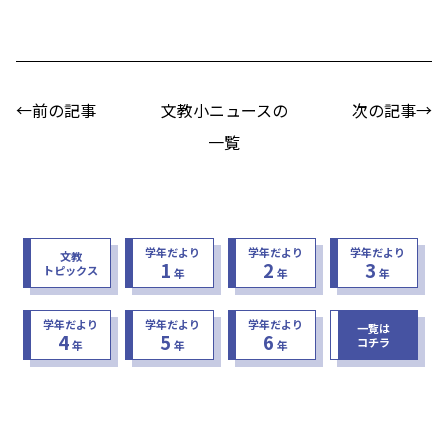
←前の記事
文教小ニュースの
次の記事→
一覧
学年だより
学年だより
学年だより
文教
1
2
3
トピックス
年
年
年
学年だより
学年だより
学年だより
一覧は
4
5
6
コチラ
年
年
年