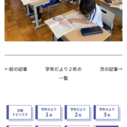
←前の記事
学年だより２年の
次の記事→
一覧
学年だより
学年だより
学年だより
文教
1
2
3
トピックス
年
年
年