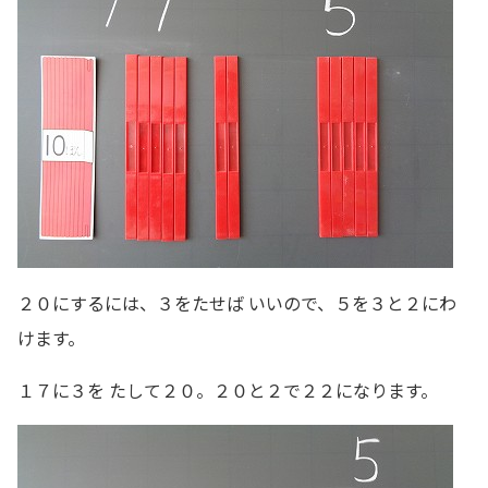
２０にするには、３をたせば いいので、５を３と２にわ
けます。
１７に３を たして２０。２０と２で２２になります。