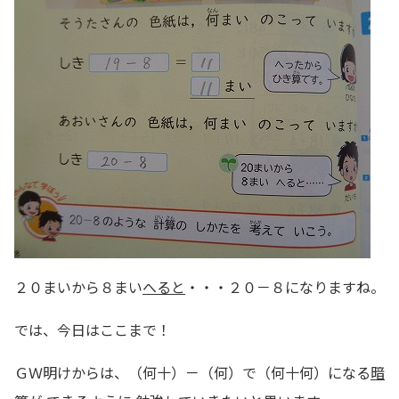
２０まいから８まい
へると
・・・２０－８になりますね。
では、今日はここまで！
ＧＷ明けからは、（何十）－（何）で（何十何）になる
暗