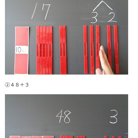
②４８＋３