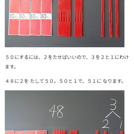
５０にするには、２をたせばいいので、３を２と１にわけ
ます。
４８に２を たして５０。５０と１で、５１に なります。