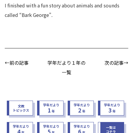
I finished with a fun story about animals and sounds
called “Bark George”.
←前の記事
学年だより１年の
次の記事→
一覧
学年だより
学年だより
学年だより
文教
1
2
3
トピックス
年
年
年
学年だより
学年だより
学年だより
一覧は
4
5
6
コチラ
年
年
年