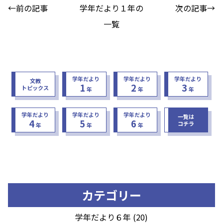
←前の記事
学年だより１年の
次の記事→
一覧
学年だより
学年だより
学年だより
文教
1
2
3
トピックス
年
年
年
学年だより
学年だより
学年だより
一覧は
4
5
6
コチラ
年
年
年
カテゴリー
学年だより６年 (20)