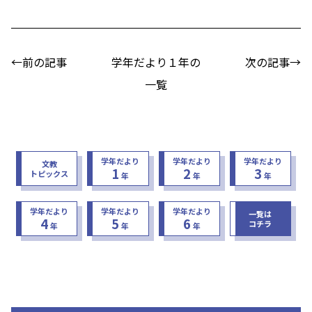
←前の記事
学年だより１年の
次の記事→
一覧
学年だより
学年だより
学年だより
文教
1
2
3
トピックス
年
年
年
学年だより
学年だより
学年だより
一覧は
4
5
6
コチラ
年
年
年