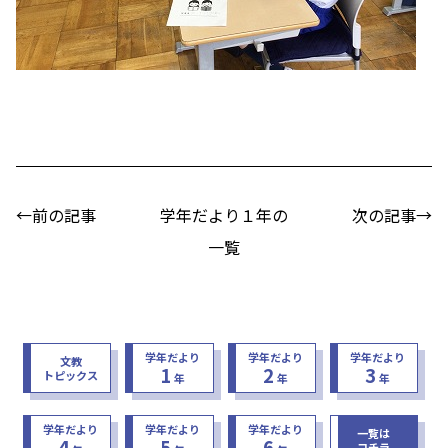
←前の記事
学年だより１年の
次の記事→
一覧
学年だより
学年だより
学年だより
文教
1
2
3
トピックス
年
年
年
学年だより
学年だより
学年だより
一覧は
4
5
6
コチラ