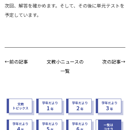
次回、解答を確かめます。そして、その後に単元テストを
予定しています。
←前の記事
文教小ニュースの
次の記事→
一覧
学年だより
学年だより
学年だより
文教
1
2
3
トピックス
年
年
年
学年だより
学年だより
学年だより
一覧は
4
5
6
コチラ
年
年
年