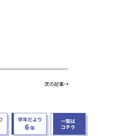
次の記事→
り
学年だより
一覧は
6
コチラ
年