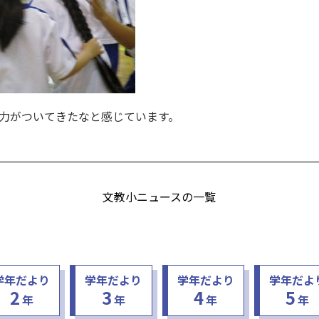
力がついてきたなと感じています。
文教小ニュースの一覧
学年だより
学年だより
学年だより
学年だよ
2
3
4
5
年
年
年
年