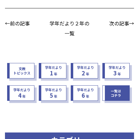
←前の記事
学年だより２年の
次の記事→
一覧
学年だより
学年だより
学年だより
文教
1
2
3
トピックス
年
年
年
学年だより
学年だより
学年だより
一覧は
4
5
6
コチラ
年
年
年