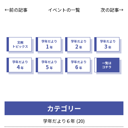
←前の記事
イベントの一覧
次の記事→
学年だより
学年だより
学年だより
文教
1
2
3
トピックス
年
年
年
学年だより
学年だより
学年だより
一覧は
4
5
6
コチラ
年
年
年
カテゴリー
学年だより６年 (20)