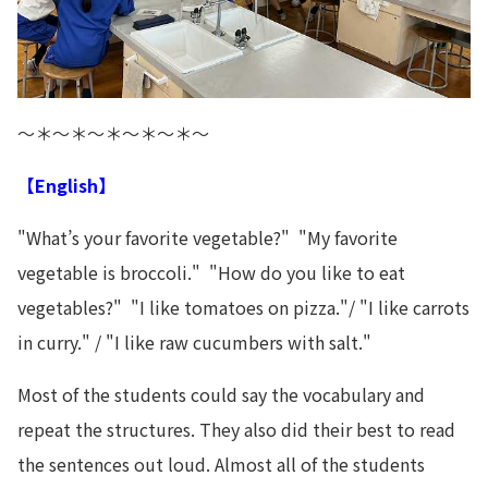
～＊～＊～＊～＊～＊～
【English】
"What’s your favorite vegetable?" "My favorite
vegetable is broccoli." "How do you like to eat
vegetables?" "I like tomatoes on pizza."/ "I like carrots
in curry." / "I like raw cucumbers with salt."
Most of the students could say the vocabulary and
repeat the structures. They also did their best to read
the sentences out loud.
Almost all of the students