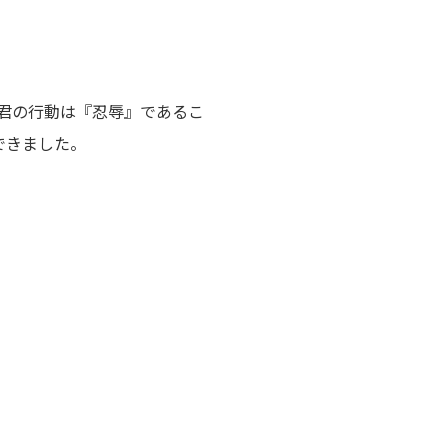
君の行動は『忍辱』であるこ
できました。