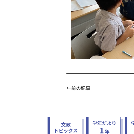
←前の記事
学年だより
文教
1
トピックス
年