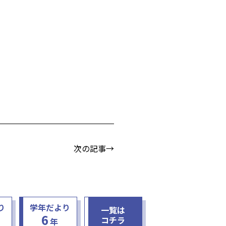
次の記事→
り
学年だより
一覧は
6
コチラ
年