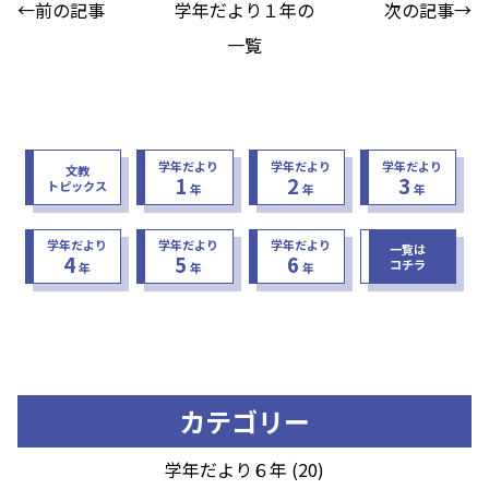
←前の記事
学年だより１年の
次の記事→
一覧
学年だより
学年だより
学年だより
文教
1
2
3
トピックス
年
年
年
学年だより
学年だより
学年だより
一覧は
4
5
6
コチラ
年
年
年
カテゴリー
学年だより６年 (20)