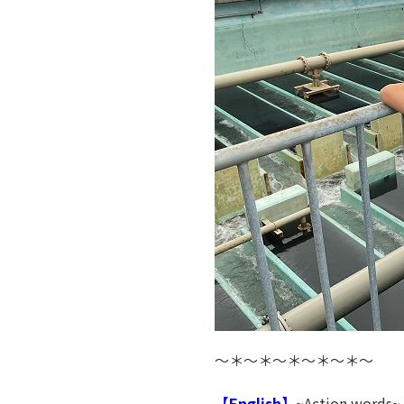
～＊～＊～＊～＊～＊～
【English】
~Action words~