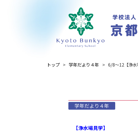
トップ
学年だより４年
6/8～12【浄
学年だより４年
【浄水場見学】