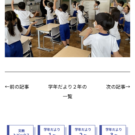
←前の記事
学年だより２年の
次の記事→
一覧
学年だより
学年だより
学年だより
文教
1
2
3
トピックス