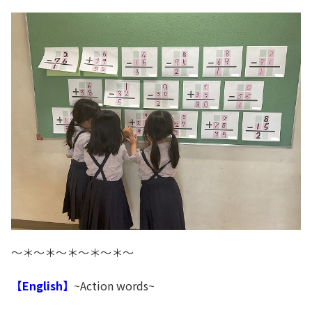
～＊～＊～＊～＊～＊～
【English】
~Action words~