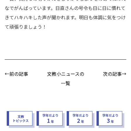
なでがんばっています。日直さんの号令も日に日に慣れて
きてハキハキした声が聞かれます。明日も体調に気をつけ
て頑張りましょう！
←前の記事
文教小ニュースの
次の記事→
一覧
学年だより
学年だより
学年だより
文教
1
2
3
トピックス
年
年
年