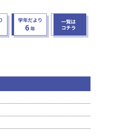
り
学年だより
一覧は
6
コチラ
年