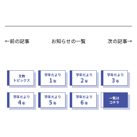
←前の記事
お知らせの一覧
次の記事→
学年だより
学年だより
学年だより
文教
1
2
3
トピックス
年
年
年
学年だより
学年だより
学年だより
一覧は
4
5
6
コチラ
年
年
年