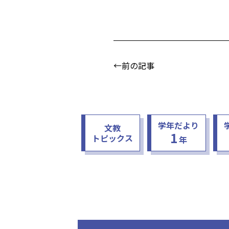
←前の記事
学年だより
文教
1
トピックス
年