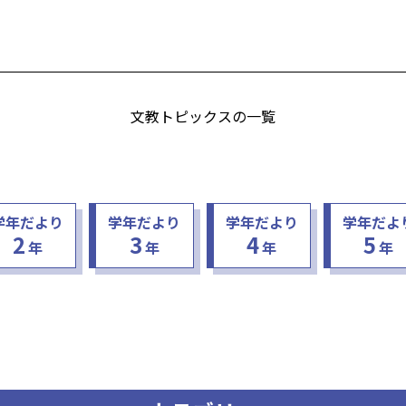
文教トピックスの一覧
学年だより
学年だより
学年だより
学年だよ
2
3
4
5
年
年
年
年