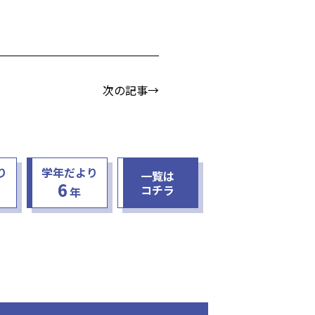
次の記事→
り
学年だより
一覧は
6
コチラ
年