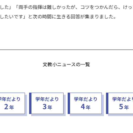
した」「両手の指揮は難しかったが、コツをつかんだら、けっ
したいです」と次の時間に生きる回答が集まりました。
文教小ニュースの一覧
学年だより
学年だより
学年だより
学年だよ
2
3
4
5
年
年
年
年