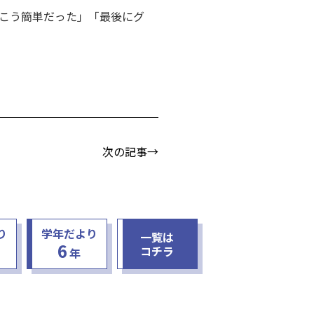
こう簡単だった」「最後にグ
次の記事→
り
学年だより
一覧は
6
コチラ
年