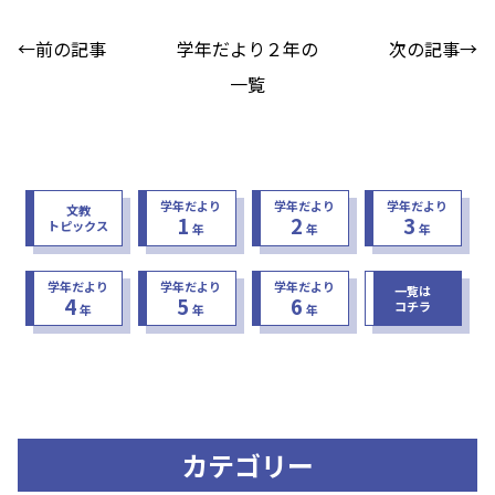
←前の記事
学年だより２年の
次の記事→
一覧
学年だより
学年だより
学年だより
文教
1
2
3
トピックス
年
年
年
学年だより
学年だより
学年だより
一覧は
4
5
6
コチラ
年
年
年
カテゴリー