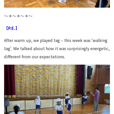
～＊～＊～＊～
【P.E.】
After warm up, we played tag – this week was ‘walking
tag’. We talked about how it was surprisingly energetic,
different from our expectations.