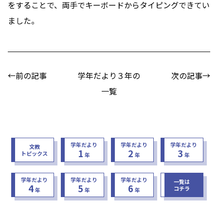
をすることで、両手でキーボードからタイピングできてい
ました。
←前の記事
学年だより３年の
次の記事→
一覧
学年だより
学年だより
学年だより
文教
1
2
3
トピックス
年
年
年
学年だより
学年だより
学年だより
一覧は
4
5
6
コチラ
年
年
年