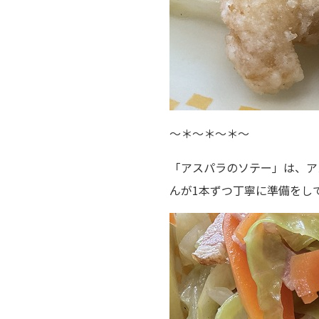
～＊～＊～＊～
「アスパラのソテー」は、ア
んが
1
本ずつ丁寧に準備をし