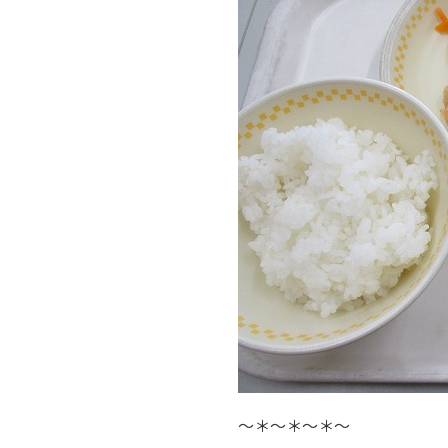
～＊～＊～＊～