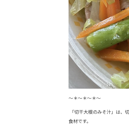
～＊～＊～＊～
「切干大根のみそ汁」は、
食材です。