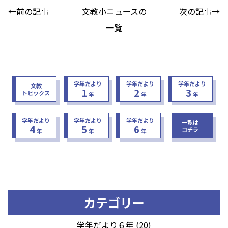
←前の記事
文教小ニュースの
次の記事→
一覧
学年だより
学年だより
学年だより
文教
1
2
3
トピックス
年
年
年
学年だより
学年だより
学年だより
一覧は
4
5
6
コチラ
年
年
年
カテゴリー
学年だより６年 (20)