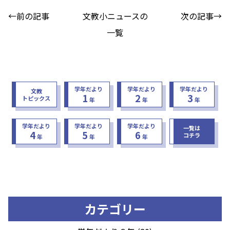
←前の記事
文教小ニュースの
次の記事→
一覧
学年だより
学年だより
学年だより
文教
1
2
3
トピックス
年
年
年
学年だより
学年だより
学年だより
一覧は
4
5
6
コチラ
年
年
年
カテゴリー