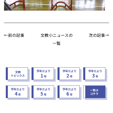
←前の記事
文教小ニュースの
次の記事→
一覧
学年だより
学年だより
学年だより
文教
1
2
3
トピックス
年
年
年
学年だより
学年だより
学年だより
一覧は
4
5
6
コチラ
年
年
年