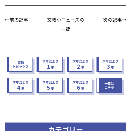
←前の記事
文教小ニュースの
次の記事→
一覧
学年だより
学年だより
学年だより
文教
1
2
3
トピックス
年
年
年
学年だより
学年だより
学年だより
一覧は
4
5
6
コチラ
年
年
年
カテゴリー