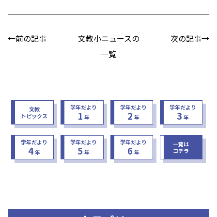
←前の記事
文教小ニュースの
次の記事→
一覧
学年だより
学年だより
学年だより
文教
1
2
3
トピックス
年
年
年
学年だより
学年だより
学年だより
一覧は
4
5
6
コチラ
年
年
年