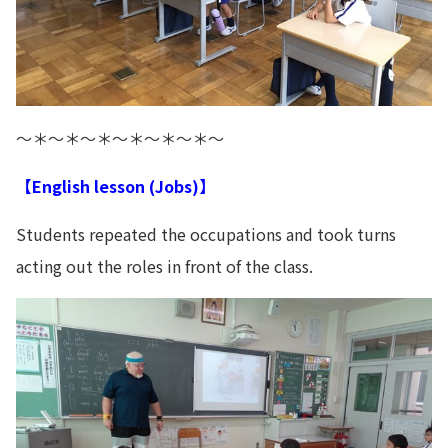
～＊～＊～＊～＊～＊～＊～
【English lesson (Jobs
)】
Students repeated the occupations and took turns
acting out the roles in front of the class.