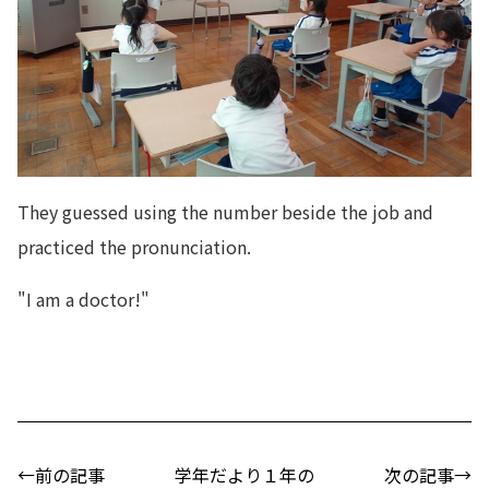
They guessed using the number beside the job and
practiced the pronunciation.
"I am a doctor!"
←前の記事
学年だより１年の
次の記事→