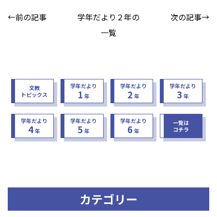
←前の記事
学年だより２年の
次の記事→
一覧
学年だより
学年だより
学年だより
文教
1
2
3
トピックス
年
年
年
学年だより
学年だより
学年だより
一覧は
4
5
6
コチラ
年
年
年
カテゴリー