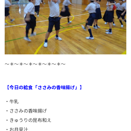
～＊～＊～＊～＊～＊～＊～
【今日の給食「ささみの香味揚げ」】
・牛乳
・ささみの香味揚げ
・きゅうりの昆布和え
・お月見汁