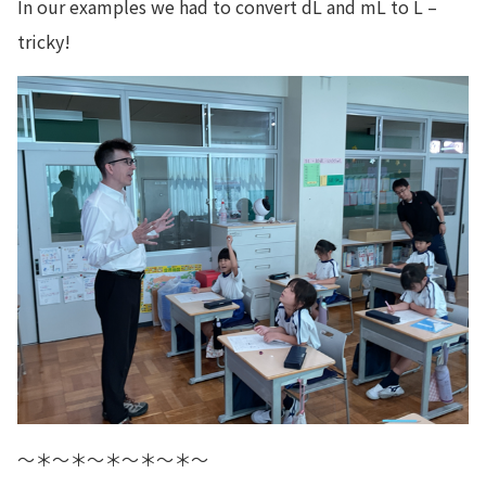
In our examples we had to convert dL and mL to L –
tricky!
～＊～＊～＊～＊～＊～