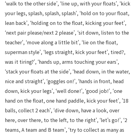
‘walk to the other side’, ‘line up, with your floats’, ‘kick
your legs, splash, splash, splash’, ‘hold on to your float,
lean back’, ‘holding on to the float, kicking your feet’,
‘next pair please/next 2 please’, ‘sit down, listen to the
teacher’, ‘move along a little bit’, ‘lie on the float,
superman style’, ‘legs straight, kick your feet’, tired?,
was it tiring?’, ‘hands up, arms touching your ears’,
‘stack your floats at the side’, ‘head down, in the water,
nice and straight’, ‘goggles on!’, ‘hands in front, head
down, kick your legs’, ‘well done!’, ‘good job!’, ‘one
hand on the float, one hand paddle, kick your feet’, ’18
balls, collect 2 each’, ‘dive down, have a look, over
here, over there, to the left, to the right’, ‘let’s go!’, ‘2
teams, A team and B team’, ‘try to collect as many as