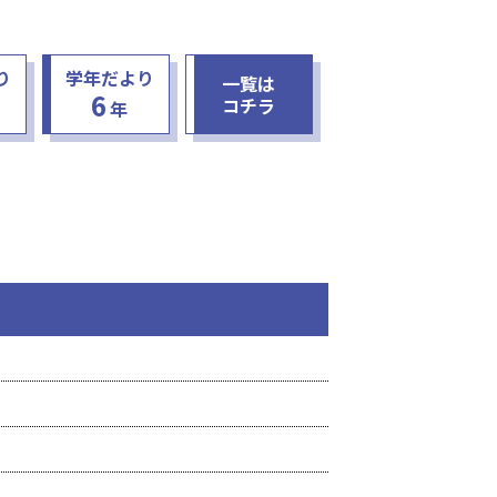
り
学年だより
一覧は
6
コチラ
年