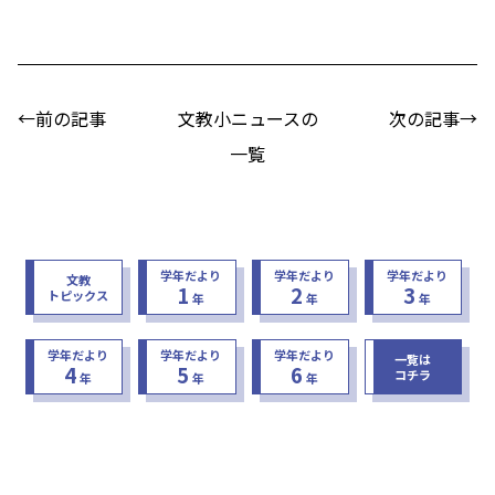
←前の記事
文教小ニュースの
次の記事→
一覧
学年だより
学年だより
学年だより
文教
1
2
3
トピックス
年
年
年
学年だより
学年だより
学年だより
一覧は
4
5
6
コチラ
年
年
年